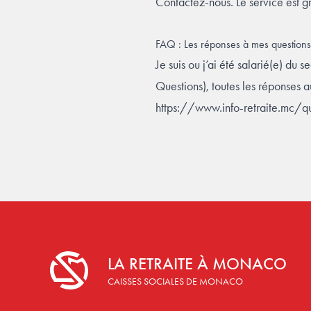
Contactez-nous. Le service est gr
FAQ : Les réponses à mes questions 
Je suis ou j’ai été salarié(e) du
Questions), toutes les réponses 
https://www.info-retraite.mc/q
Footer
LA RETRAITE À MONACO
La retraite à monaco
CAISSES SOCIALES DE MONACO