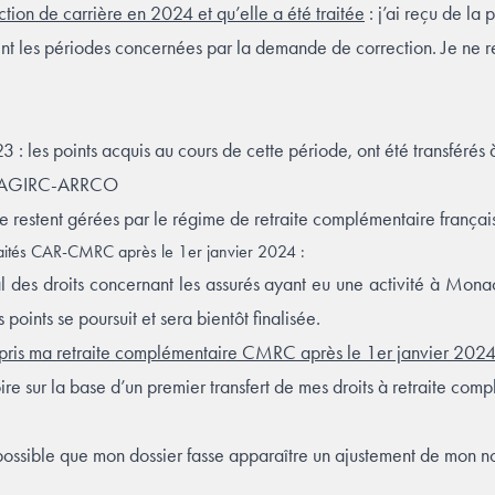
ction de carrière en 2024 et qu’elle a été traitée
: j’ai reçu de l
t les périodes concernées par la demande de correction. Je ne r
23 : les points acquis au cours de cette période, ont été transfér
nt AGIRC-ARRCO
ce restent gérées par le régime de retraite complémentaire franç
traités CAR-CMRC après le 1er janvier 2024 :
l des droits concernant les assurés ayant eu une activité à Mona
s points se poursuit et sera bientôt finalisée.
’ai pris ma retraite complémentaire CMRC après le 1er janvier 202
oire sur la base d’un premier transfert de mes droits à retraite com
 est possible que mon dossier fasse apparaître un ajustement de mon 
.