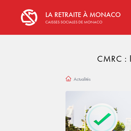
LA RETRAITE À MONACO
La retraite à monaco
CAISSES SOCIALES DE MONACO
CMRC : l
Actualités