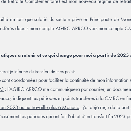
 Retraite Complémentaire) est mon nouveau régime de retrait
ravaillé en tant que salarié du secteur privé en Principauté de Mon
transférés depuis mon compte AGIRC-ARRCO vers mon compte CMR
ratiques à retenir et ce qui change pour moi à partir de 2025 
erai-je informé du transfert de mes points
t coordonnées pour faciliter la continuité de mon information s
23
: l’AGIRC-ARRCO me communiquera par courrier, un document r
onaco, indiquant les périodes et points transférés à la CMRC en f
o en 2023 ou ne travaille plus à Monaco
: j’ai déjà reçu de la pa
écisément les périodes qui ont fait l’objet d’un transfert fin 202