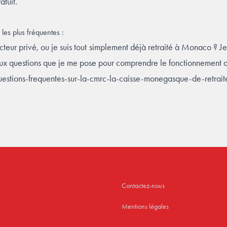
atuit.
les plus fréquentes :
 secteur privé, ou je suis tout simplement déjà retraité à Monaco ? 
aux questions que je me pose pour comprendre le fonctionnement d
uestions-frequentes-sur-la-cmrc-la-caisse-monegasque-de-retrai
Contactez-nous
Mentions légales