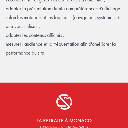
adapter la présentation du site aux préférences d'affichage
selon les matériels et les logiciels (navigateur, système,…)
que vous utilisez ;
adapter les contenus affichés ;
mesurer l'audience et la fréquentation afin d'améliorer la
performance du site.
Footer
La retraite à monaco
LA RETRAITE À MONACO
CAISSES SOCIALES DE MONACO